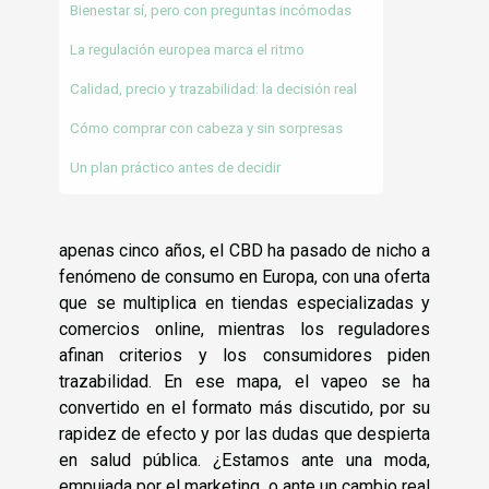
Bienestar sí, pero con preguntas incómodas
La regulación europea marca el ritmo
Calidad, precio y trazabilidad: la decisión real
Cómo comprar con cabeza y sin sorpresas
Un plan práctico antes de decidir
apenas cinco años, el CBD ha pasado de nicho a
fenómeno de consumo en Europa, con una oferta
que se multiplica en tiendas especializadas y
comercios online, mientras los reguladores
afinan criterios y los consumidores piden
trazabilidad. En ese mapa, el vapeo se ha
convertido en el formato más discutido, por su
rapidez de efecto y por las dudas que despierta
en salud pública. ¿Estamos ante una moda,
empujada por el marketing, o ante un cambio real